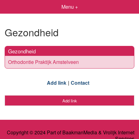
Menu +
Gezondheid
Gezondheid
Orthodontie Praktijk Amstelveen
Add link
Contact
Add link
Copyright © 2024 Part of BaakmanMedia & Vrolijk Internet
Services